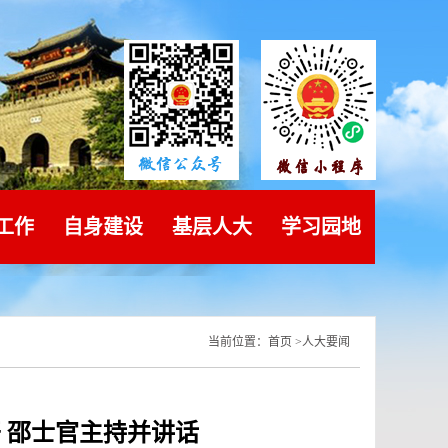
工作
自身建设
基层人大
学习园地
当前位置：
首页
>
人大要闻
 邵士官主持并讲话