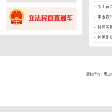
邵士官
李玉森
韩惊涛
孙恒到
版权所有：枣庄