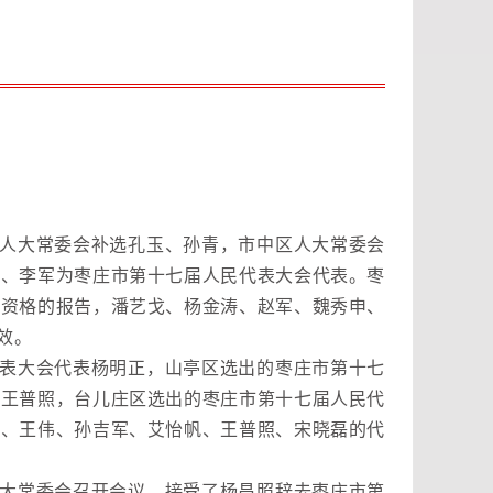
人大常委会补选孔玉、孙青，市中区人大常委会
光、李军为枣庄市第十七届人民代表大会代表。枣
表资格的报告，潘艺戈、杨金涛、赵军、魏秀申、
效。
表大会代表杨明正，山亭区选出的枣庄市第十七
、王普照，台儿庄区选出的枣庄市第十七届人民代
维、王伟、孙吉军、艾怡帆、王普照、宋晓磊的代
大常委会召开会议，接受了杨昌照辞去枣庄市第